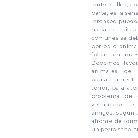
junto a ellos, p
parte, es la sen
intensos puede
hacia una situa
comunes se debe
perros o anima
fobias en nues
Debemos favore
animales del
paulatinamente
terror, para at
problema de c
veterinario no
amigos, según e
afronte de form
un perro sano, t