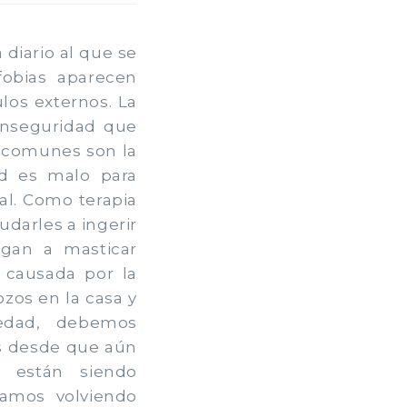
 diario al que se
fobias aparecen
los externos. La
 inseguridad que
 comunes son la
d es malo para
al. Como terapia
darles a ingerir
igan a masticar
 causada por la
zos en la casa y
iedad, debemos
s desde que aún
 están siendo
amos volviendo