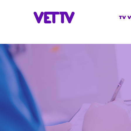
TV V
Cont
Víde
Cam
Pro
Onli
RRS