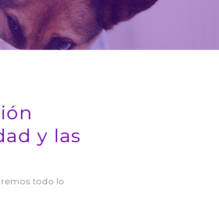
sión
dad y las
aremos todo lo