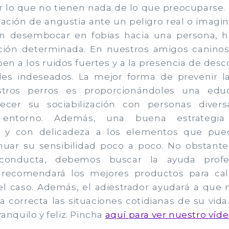
or lo que no tienen nada de lo que preocuparse.
sación de angustia ante un peligro real o imagi
n desembocar en fobias hacia una persona, h
ción determinada. En nuestros amigos caninos
n a los ruidos fuertes y a la presencia de desc
les indeseados. La mejor forma de prevenir la
tros perros es proporcionándoles una educ
cer su sociabilización con personas diver
 entorno. Además, una buena estrategia 
 y con delicadeza a los elementos que pue
enuar su sensibilidad poco a poco. No obstante
onducta, debemos buscar la ayuda profes
s recomendará los mejores productos para ca
l caso. Además, el adiestrador ayudará a que
a correcta las situaciones cotidianas de su vid
ranquilo y feliz. Pincha
aquí para ver nuestro vídeo